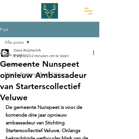
Post
Alle posts
Dave Reijmerink
Alle posts
8 sep 2023
2 minuten om te lezen
Gemeente Nunspeet
Evenementen
opnieuw Ambassadeur
Nieuws Starterscollectief Veluwe
van Starterscollectief
Veluwe
De gemeente Nunspeet is voor de 
komende drie jaar opnieuw 
ambassadeur van Stichting 
Starterscollectief Veluwe. Onlangs 
bekrachtigde wethouder Mark van de 