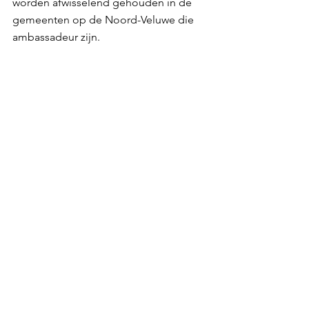
worden afwisselend gehouden in de 
gemeenten op de Noord-Veluwe die 
ambassadeur zijn. 
Een startende ondernemer die op de 
Noord-Veluwe gevestigd is, kan zich bij 
het Starterscollectief Veluwe aansluiten 
door zich in te schrijven voor de 
nieuwsbrief van dit collectief. 
Automatisch volgen dan ook 
uitnodigingen voor de 
netwerkavonden die georganiseerd 
worden en ander interessant nieuws 
voor starters.  
Nieuws Starterscollectief Veluwe