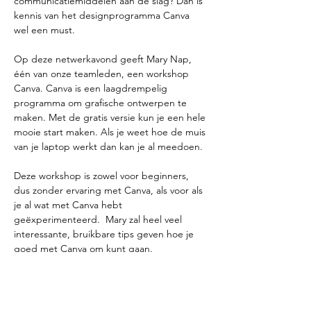
communicatiemiddelen aan de slag? Dan is 
kennis van het designprogramma Canva 
wel een must.
Op deze netwerkavond geeft Mary Nap, 
één van onze teamleden, een workshop 
Canva. Canva is een laagdrempelig 
programma om grafische ontwerpen te 
maken. Met de gratis versie kun je een hele 
mooie start maken. Als je weet hoe de muis 
van je laptop werkt dan kan je al meedoen. 
Deze workshop is zowel voor beginners, 
dus zonder ervaring met Canva, als voor als 
je al wat met Canva hebt 
geëxperimenteerd.  Mary zal heel veel 
interessante, bruikbare tips geven hoe je 
goed met Canva om kunt gaan.
Wat moet je vooraf regelen: een Canva-
account. Heb je die nog niet? Ga dan naar 
https://www.canva.com/
 en maak een gratis 