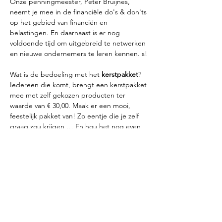
Onze penningmeester, Peter Bruijnes, 
neemt je mee in de financiële do's & don'ts 
op het gebied van financiën en 
belastingen. En daarnaast is er nog 
voldoende tijd om uitgebreid te netwerken 
en nieuwe ondernemers te leren kennen. s!
Wat is de bedoeling met het 
kerstpakket
? 
Iedereen die komt, brengt een kerstpakket 
mee met zelf gekozen producten ter 
waarde van € 30,00. Maak er een mooi, 
feestelijk pakket van! Zo eentje die je zelf 
graag zou krijgen … En hou het nog even 
spannend wat erin zit, dat maakt het 
uitpakken des te leuker.
Aan het eind van de avond gaat iedere 
deelnemer met zo’n leuk kerstpakket naar…
Meer info >>