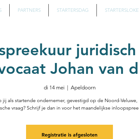
S
PARTNERS
STARTERSDAG
STARTERSLOKE
spreekuur juridisch
vocaat Johan van 
di 14 mei
  |  
Apeldoorn
 jij als startende ondernemer, gevestigd op de Noord-Veluwe,
ische vraag? Schrijf je dan in voor het maandelijkse inloopspre
Registratie is afgesloten