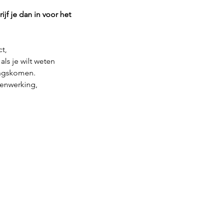
f je dan in voor het 
t, 
ls je wilt weten 
langskomen. 
menwerking, 