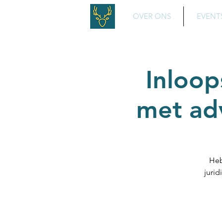
OVER ONS
EVENT
Inloop
met ad
Heb
jurid