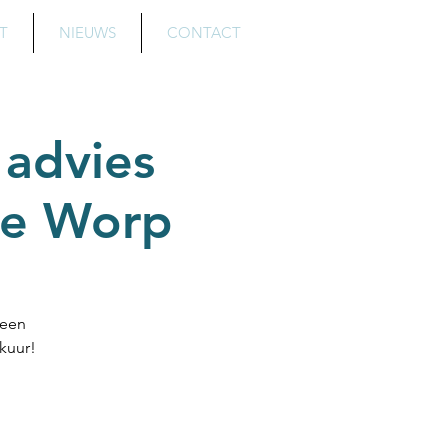
T
NIEUWS
CONTACT
 advies
de Worp
 een
ekuur!